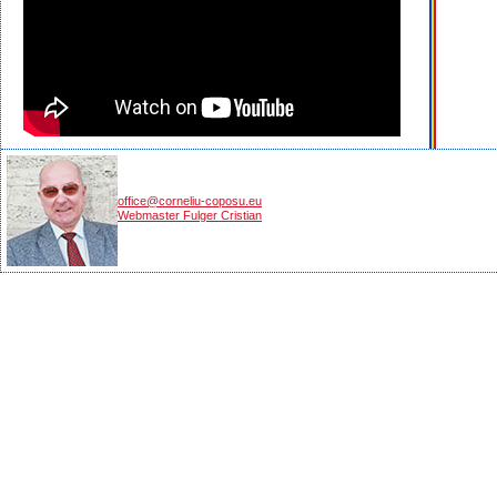
office@corneliu-coposu.eu
Webmaster Fulger Cristian