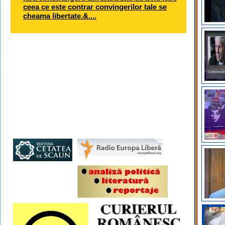
ceea ce este contrar convingerilor tale se
cheama libertate.&....