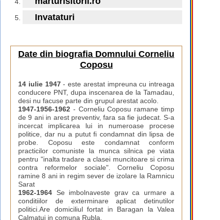
marturisitorii.ro
Invataturi
Date din biografia Domnului Corneliu
Coposu
14 iulie 1947
- este arestat impreuna cu intreaga
conducere PNT, dupa inscenarea de la Tamadau,
desi nu facuse parte din grupul arestat acolo.
1947-1956-1962
- Corneliu Coposu ramane timp
de 9 ani in arest preventiv, fara sa fie judecat. S-a
incercat implicarea lui in numeroase procese
politice, dar nu a putut fi condamnat din lipsa de
probe. Coposu este condamnat conform
practicilor comuniste la munca silnica pe viata
pentru "inalta tradare a clasei muncitoare si crima
contra reformelor sociale". Corneliu Coposu
ramine 8 ani in regim sever de izolare la Ramnicu
Sarat
1962-1964
Se imbolnaveste grav ca urmare a
conditiilor de exterminare aplicat detinutilor
politici.Are domiciliul fortat in Baragan la Valea
Calmatui in comuna Rubla.