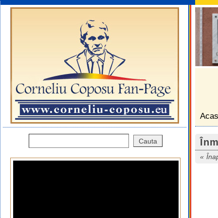
Aca
Înm
Îna