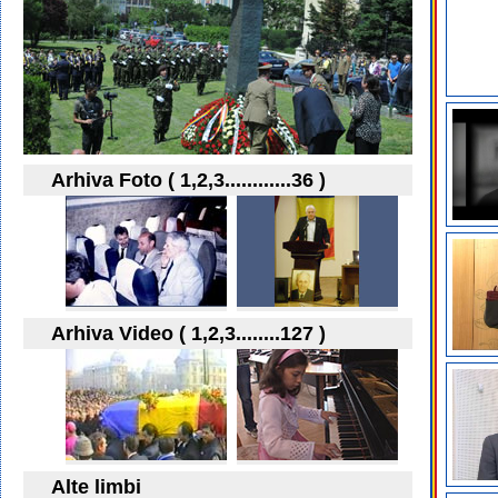
Arhiva Foto ( 1,2,3............36 )
Arhiva Video ( 1,2,3........127 )
Alte limbi